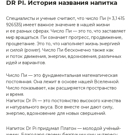
DR PI. История названия напитка
Специалисты и ученые считают, что число Пи (≈ 3,1 415
926 535) имеет важное значение в нашей жизни
и ее разных сферах. Число Пи — это то, что заставляет
мир вращаться. Пи означает прогресс, продвижение,
процветание. Это то, что наполняет жизнь энергией
и силой (power). Число Пи бесконечно также как
и поток движения, энергии, вдохновения, различных
идей и вариантов.
Число Пи — это фундаментальная математическая
постоянная. Она лежит в основе нашей Вселенной.
Число показывает, как расширяется пространство
и время.
Напиток Dr Pi — это постоянство высокого качества
и натурального вкуса. Все вместе они дают силу,
энергию, вдохновение для новых свершений.
Напиток Dr Pi придумал Платон — молодой учёный-
химик. Благодаря своему безграничному интересу,